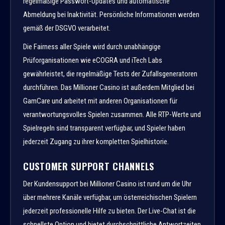
regelmäßige Passwort-Updates und automatische
Abmeldung bei Inaktivität. Persönliche Informationen werden
gemäß der DSGVO verarbeitet.
Die Fairness aller Spiele wird durch unabhängige
Prüforganisationen wie eCOGRA und iTech Labs
gewährleistet, die regelmäßige Tests der Zufallsgeneratoren
durchführen. Das Millioner Casino ist außerdem Mitglied bei
GamCare und arbeitet mit anderen Organisationen für
verantwortungsvolles Spielen zusammen. Alle RTP-Werte und
Spielregeln sind transparent verfügbar, und Spieler haben
jederzeit Zugang zu ihrer kompletten Spielhistorie.
CUSTOMER SUPPORT CHANNELS
Der Kundensupport bei Millioner Casino ist rund um die Uhr
über mehrere Kanäle verfügbar, um österreichischen Spielern
jederzeit professionelle Hilfe zu bieten. Der Live-Chat ist die
schnellste Option und bietet durchschnittliche Antwortzeiten