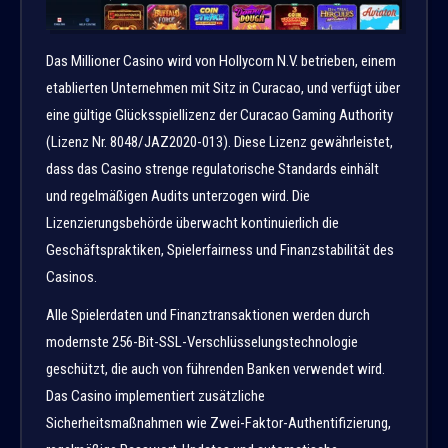
Das Millioner Casino wird von Hollycorn N.V. betrieben, einem
etablierten Unternehmen mit Sitz in Curacao, und verfügt über
eine gültige Glücksspiellizenz der Curacao Gaming Authority
(Lizenz Nr. 8048/JAZ2020-013). Diese Lizenz gewährleistet,
dass das Casino strenge regulatorische Standards einhält
und regelmäßigen Audits unterzogen wird. Die
Lizenzierungsbehörde überwacht kontinuierlich die
Geschäftspraktiken, Spielerfairness und Finanzstabilität des
Casinos.
Alle Spielerdaten und Finanztransaktionen werden durch
modernste 256-Bit-SSL-Verschlüsselungstechnologie
geschützt, die auch von führenden Banken verwendet wird.
Das Casino implementiert zusätzliche
Sicherheitsmaßnahmen wie Zwei-Faktor-Authentifizierung,