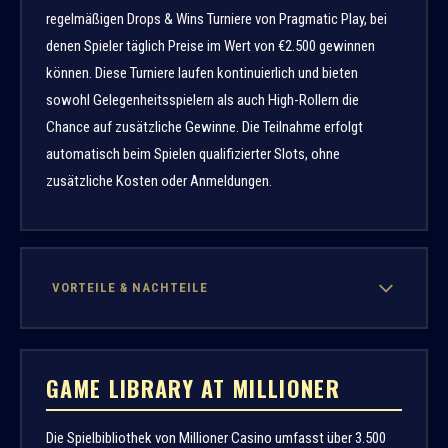
regelmäßigen Drops & Wins Turniere von Pragmatic Play, bei
denen Spieler täglich Preise im Wert von €2.500 gewinnen
können. Diese Turniere laufen kontinuierlich und bieten
sowohl Gelegenheitsspielern als auch High-Rollern die
Chance auf zusätzliche Gewinne. Die Teilnahme erfolgt
automatisch beim Spielen qualifizierter Slots, ohne
zusätzliche Kosten oder Anmeldungen.
VORTEILE & NACHTEILE
VORTEILE
Große Auswahl an über 3200 Spielen von Top-Anbietern
GAME LIBRARY AT MILLIONER
Attraktiver 100% Willkommensbonus bis zu 500€
24/7 deutschsprachiger Kundensupport verfügbar
Die Spielbibliothek von Millioner Casino umfasst über 3.500