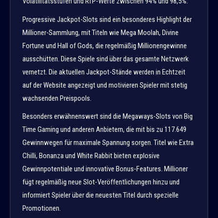
Volatilitätsstufen und RTP-Werte zwischen 94% und 98,5%.
Progressive Jackpot-Slots sind ein besonderes Highlight der
Millioner-Sammlung, mit Titeln wie Mega Moolah, Divine
Fortune und Hall of Gods, die regelmäßig Millionengewinne
ausschütten. Diese Spiele sind über das gesamte Netzwerk
vernetzt. Die aktuellen Jackpot-Stände werden in Echtzeit
auf der Website angezeigt und motivieren Spieler mit stetig
wachsenden Preispools.
Besonders erwähnenswert sind die Megaways-Slots von Big
Time Gaming und anderen Anbietern, die mit bis zu 117.649
Gewinnwegen für maximale Spannung sorgen. Titel wie Extra
Chilli, Bonanza und White Rabbit bieten explosive
Gewinnpotentiale und innovative Bonus-Features. Millioner
fügt regelmäßig neue Slot-Veröffentlichungen hinzu und
informiert Spieler über die neuesten Titel durch spezielle
Promotionen.