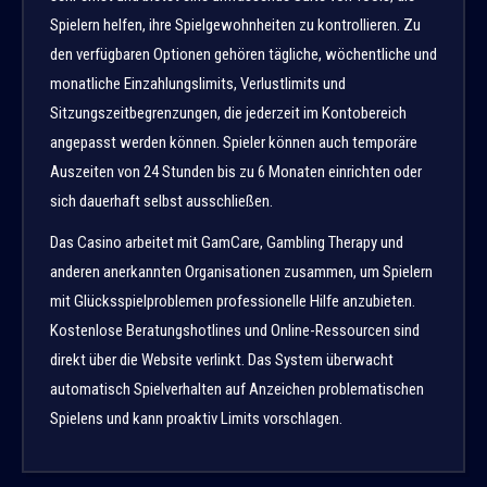
Spielern helfen, ihre Spielgewohnheiten zu kontrollieren. Zu
den verfügbaren Optionen gehören tägliche, wöchentliche und
monatliche Einzahlungslimits, Verlustlimits und
Sitzungszeitbegrenzungen, die jederzeit im Kontobereich
angepasst werden können. Spieler können auch temporäre
Auszeiten von 24 Stunden bis zu 6 Monaten einrichten oder
sich dauerhaft selbst ausschließen.
Das Casino arbeitet mit GamCare, Gambling Therapy und
anderen anerkannten Organisationen zusammen, um Spielern
mit Glücksspielproblemen professionelle Hilfe anzubieten.
Kostenlose Beratungshotlines und Online-Ressourcen sind
direkt über die Website verlinkt. Das System überwacht
automatisch Spielverhalten auf Anzeichen problematischen
Spielens und kann proaktiv Limits vorschlagen.