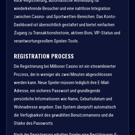
Klick-Registrierung, automatische Anmeldung für
wiederkehrende Besucher und eine nahtlose Integration
zwischen Casino- und Sportwetten-Bereichen. Das Konto-
Dashboard ist übersichtlich gestaltet und bietet einfachen
Zugang zu Transaktionshistorie, aktiven Boni, VIP-Status und
verantwortungsvollem Spielen-Tools.
REGISTRATION PROCESS
Die Registrierung bei Millioner Casino ist ein streamlinierter
Prozess, der in weniger als zwei Minuten abgeschlossen
werden kann. Neue Spieler müssen lediglich ihre E-Mail-
Adresse, ein sicheres Passwort und grundlegende
persönliche Informationen wie Name, Geburtsdatum und
Wohnadresse angeben. Das System überprüft automatisch
die Verfügbarkeit des gewählten Benutzernamens und die
Stärke des Passworts.
Nach der Registrierung erhalten Spieler eine Bestätigungs-E-