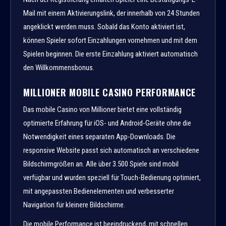
Mail mit einem Aktivierungslink, der innerhalb von 24 Stunden
angeklickt werden muss. Sobald das Konto aktiviert ist,
können Spieler sofort Einzahlungen vornehmen und mit dem
Spielen beginnen. Die erste Einzahlung aktiviert automatisch
den Willkommensbonus.
MILLIONER MOBILE CASINO PERFORMANCE
Das mobile Casino von Millioner bietet eine vollständig
optimierte Erfahrung für iOS- und Android-Geräte ohne die
Notwendigkeit eines separaten App-Downloads. Die
responsive Website passt sich automatisch an verschiedene
Bildschirmgrößen an. Alle über 3.500 Spiele sind mobil
verfügbar und wurden speziell für Touch-Bedienung optimiert,
mit angepassten Bedienelementen und verbesserter
Navigation für kleinere Bildschirme.
Die mobile Performance ist beeindruckend, mit schnellen