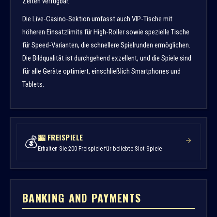
Zeiten verfügbar.
Die Live-Casino-Sektion umfasst auch VIP-Tische mit
höheren Einsatzlimits für High-Roller sowie spezielle Tische
für Speed-Varianten, die schnellere Spielrunden ermöglichen.
Die Bildqualität ist durchgehend exzellent, und die Spiele sind
für alle Geräte optimiert, einschließlich Smartphones und
Tablets.
🎰 FREISPIELE
💰
Erhalten Sie 200 Freispiele für beliebte Slot-Spiele
BANKING AND PAYMENTS