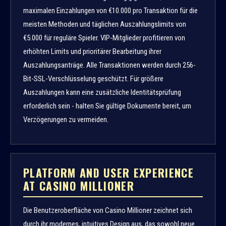
maximalen Einzahlungen von €10.000 pro Transaktion für die
meisten Methoden und täglichen Auszahlungslimits von
€5.000 für reguläre Spieler. VIP-Mitglieder profitieren von
erhöhten Limits und prioritärer Bearbeitung ihrer
Auszahlungsanträge. Alle Transaktionen werden durch 256-
Bit-SSL-Verschlüsselung geschützt. Für größere
Auszahlungen kann eine zusätzliche Identitätsprüfung
erforderlich sein - halten Sie gültige Dokumente bereit, um
Verzögerungen zu vermeiden.
PLATFORM AND USER EXPERIENCE
AT CASINO MILLIONER
Die Benutzeroberfläche von Casino Millioner zeichnet sich
durch ihr modernes, intuitives Design aus, das sowohl neue