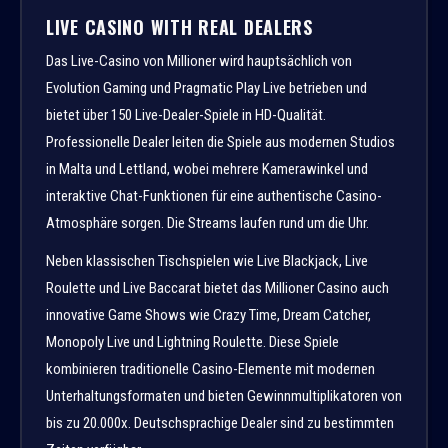
LIVE CASINO WITH REAL DEALERS
Das Live-Casino von Millioner wird hauptsächlich von
Evolution Gaming und Pragmatic Play Live betrieben und
bietet über 150 Live-Dealer-Spiele in HD-Qualität.
Professionelle Dealer leiten die Spiele aus modernen Studios
in Malta und Lettland, wobei mehrere Kamerawinkel und
interaktive Chat-Funktionen für eine authentische Casino-
Atmosphäre sorgen. Die Streams laufen rund um die Uhr.
Neben klassischen Tischspielen wie Live Blackjack, Live
Roulette und Live Baccarat bietet das Millioner Casino auch
innovative Game Shows wie Crazy Time, Dream Catcher,
Monopoly Live und Lightning Roulette. Diese Spiele
kombinieren traditionelle Casino-Elemente mit modernen
Unterhaltungsformaten und bieten Gewinnmultiplikatoren von
bis zu 20.000x. Deutschsprachige Dealer sind zu bestimmten