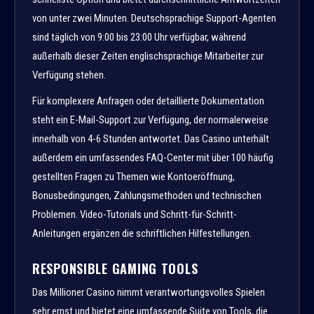
von unter zwei Minuten. Deutschsprachige Support-Agenten
sind täglich von 9:00 bis 23:00 Uhr verfügbar, während
außerhalb dieser Zeiten englischsprachige Mitarbeiter zur
Verfügung stehen.
Für komplexere Anfragen oder detaillierte Dokumentation
steht ein E-Mail-Support zur Verfügung, der normalerweise
innerhalb von 4-6 Stunden antwortet. Das Casino unterhält
außerdem ein umfassendes FAQ-Center mit über 100 häufig
gestellten Fragen zu Themen wie Kontoeröffnung,
Bonusbedingungen, Zahlungsmethoden und technischen
Problemen. Video-Tutorials und Schritt-für-Schritt-
Anleitungen ergänzen die schriftlichen Hilfestellungen.
RESPONSIBLE GAMING TOOLS
Das Millioner Casino nimmt verantwortungsvolles Spielen
sehr ernst und bietet eine umfassende Suite von Tools, die