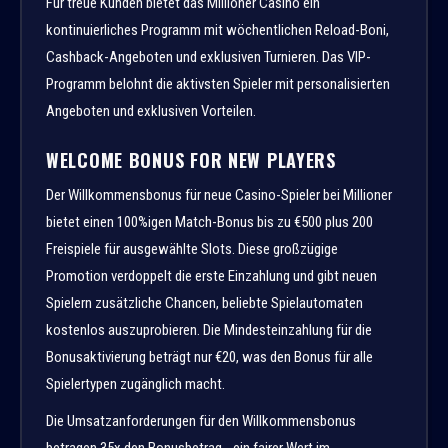
Für treue Kunden bietet das Millioner Casino ein
kontinuierliches Programm mit wöchentlichen Reload-Boni,
Cashback-Angeboten und exklusiven Turnieren. Das VIP-
Programm belohnt die aktivsten Spieler mit personalisierten
Angeboten und exklusiven Vorteilen.
WELCOME BONUS FOR NEW PLAYERS
Der Willkommensbonus für neue Casino-Spieler bei Millioner
bietet einen 100%igen Match-Bonus bis zu €500 plus 200
Freispiele für ausgewählte Slots. Diese großzügige
Promotion verdoppelt die erste Einzahlung und gibt neuen
Spielern zusätzliche Chancen, beliebte Spielautomaten
kostenlos auszuprobieren. Die Mindesteinzahlung für die
Bonusaktivierung beträgt nur €20, was den Bonus für alle
Spielertypen zugänglich macht.
Die Umsatzanforderungen für den Willkommensbonus