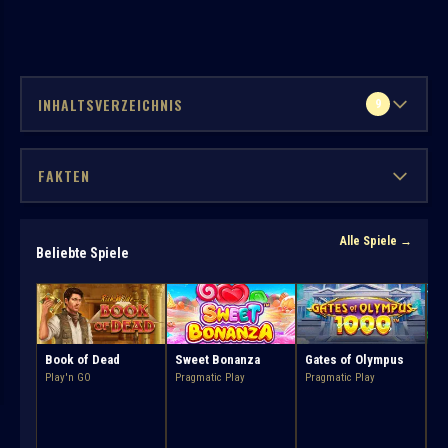
INHALTSVERZEICHNIS
9
FAKTEN
Alle Spiele →
Beliebte Spiele
Book of Dead
Sweet Bonanza
Gates of Olympus
Bi
Play'n GO
Pragmatic Play
Pragmatic Play
Pr