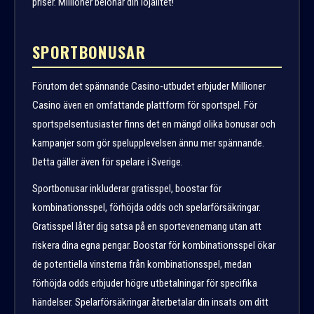
priser. Millioner belönar din lojalitet!
SPORTBONUSAR
Förutom det spännande Casino-utbudet erbjuder Millioner
Casino även en omfattande plattform för sportspel. För
sportspelsentusiaster finns det en mängd olika bonusar och
kampanjer som gör spelupplevelsen ännu mer spännande.
Detta gäller även för spelare i Sverige.
Sportbonusar inkluderar gratisspel, boostar för
kombinationsspel, förhöjda odds och spelarförsäkringar.
Gratisspel låter dig satsa på en sportevenemang utan att
riskera dina egna pengar. Boostar för kombinationsspel ökar
de potentiella vinsterna från kombinationsspel, medan
förhöjda odds erbjuder högre utbetalningar för specifika
händelser. Spelarförsäkringar återbetalar din insats om ditt