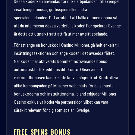
Dessa koder kan användas för olika erbjudanden, till exempel
insättningsbonusar, gratisspinn eller andra
specialerbjudanden. Det är viktigt att hålla ögonen öppna så
att du inte missar dessa värdefulla koder! För spelare i Sverige
är detta ett utmärkt sätt att få ut mer av sitt spelande.
För att ange en bonuskod i Casino Millioner, gå helt enkelt till
insättningssektionen och ange koden i det avsedda fältet.
När koden har aktiverats kommer motsvarande bonus
automatiskt att krediteras ditt konto. Observera att
välkomstbonusen kanske inte kräver någon kod. Kontrollera
alltid kampanjsidan på Millioner webbplats för de senaste
bonuskoderna och instruktionerna. Ibland erbjuder Millioner
Casino exklusiva koder via partnersidor, vilket kan vara
särskilt relevant för dig som spelar i Sverige.
FREE SPINS BONUS