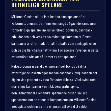
BEFINTLIGA SPELARE
Millioner Casino slutar inte belöna sina spelare efter
välkomstbonusen. Det finns en mängd pågående kampanjer
för befintliga spelare, inklusive reload-bonusar, cashback-
erbjudanden och veckovisa/månatliga kampanjer. Dessa
kampanjer är utformade för att förbättra din spelupplevelse
och ge dig fler chanser att vinna. För spelare i Sverige är detta
ett utmärkt sätt att få ut mer av sitt spelande.
Reload-bonusar ger dig en procentuell bonus på dina
efterföljande insättningar, medan cashback-erbjudanden ger
dig en viss procent av dina förluster tillbaka. Veckovisa och
månatliga kampanjer kan inkludera gratis spins,
bonusdragningar eller andra spännande priser. Håll dig
uppdaterad om de senaste kampanjerna på Millioner Casino
webbplats och missa inte chansen att öka ditt saldo!