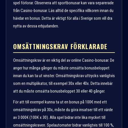
spel förlorar. Observera att sportbonusar kan vara separerade
från Casino-bonusar. Läs alltid de specifika villkoren innan du
hävdar en bonus. Detta är viktigt för alla i Sverige som vill dra
nytta av dessa erbjudanden.
OMSÄTTNINGSKRAV FÖRKLARADE
Omsättningskrav är en viktig del av online Casino-bonusar. De
anger hur många gånger du måste omsätta bonusbeloppet
innan du kan ta ut vinster. Omsättningskrav uttrycks vanligtvis
som en multiplikator, till exempel 30x eller 40x. Detta innebär
att du måste omsätta bonusbeloppet 30 eller 40 gånger.
För att till exempel kunna ta ut en bonus på 100€ med ett
omsättningskrav på 30x, måste du göra insatser till ett värde
av 3 000€ (100€ x 30). Alla spel bidrar inte lika mycket till
omsättningskraven. Spelautomater bidrar vanligtvis till 100 %,