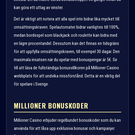
kan göra ett uttag av vinster.
Det är viktigt att notera att alla spel inte bidrar lika mycket till
omsättningskraven. Spelautomater bidrar vanligtvis till 100%,
medan bordsspel som blackjack och roulette kan bidra med
en lägre procentandel. Dessutom kan det finnas en tidsgräns
för att uppfylla omsättningskraven, till exempel 30 dagar. Den
maximala insatsen när du spelar med bonuspengar är 5€. Se
till att läsa de fullständiga bonusvillkoren på Millioner Casino
webbplats för att undvika missförstånd. Detta är en viktig del
för spelare i Sverige.
MILLIONER BONUSKODER
Millioner Casino erbjuder regelbundet bonuskoder som du kan
använda för att låsa upp exklusiva bonusar och kampanjer.