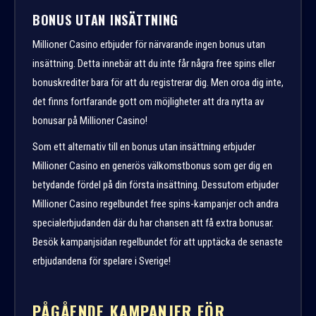
BONUS UTAN INSÄTTNING
Millioner Casino erbjuder för närvarande ingen bonus utan
insättning. Detta innebär att du inte får några free spins eller
bonuskrediter bara för att du registrerar dig. Men oroa dig inte,
det finns fortfarande gott om möjligheter att dra nytta av
bonusar på Millioner Casino!
Som ett alternativ till en bonus utan insättning erbjuder
Millioner Casino en generös välkomstbonus som ger dig en
betydande fördel på din första insättning. Dessutom erbjuder
Millioner Casino regelbundet free spins-kampanjer och andra
specialerbjudanden där du har chansen att få extra bonusar.
Besök kampanjsidan regelbundet för att upptäcka de senaste
erbjudandena för spelare i Sverige!
PÅGÅENDE KAMPANJER FÖR