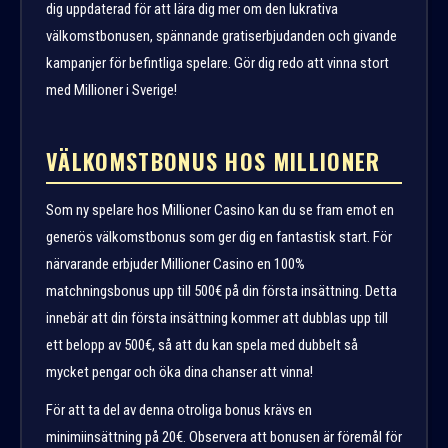
dig uppdaterad för att lära dig mer om den lukrativa
välkomstbonusen, spännande gratiserbjudanden och givande
kampanjer för befintliga spelare. Gör dig redo att vinna stort
med Millioner i Sverige!
VÄLKOMSTBONUS HOS MILLIONER
Som ny spelare hos Millioner Casino kan du se fram emot en
generös välkomstbonus som ger dig en fantastisk start. För
närvarande erbjuder Millioner Casino en 100%
matchningsbonus upp till 500€ på din första insättning. Detta
innebär att din första insättning kommer att dubblas upp till
ett belopp av 500€, så att du kan spela med dubbelt så
mycket pengar och öka dina chanser att vinna!
För att ta del av denna otroliga bonus krävs en
minimiinsättning på 20€. Observera att bonusen är föremål för