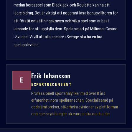
medan bordsspel som Blackjack och Roulette kan ha ett
lägre bidrag. Det är viktigt att noggrant läsa bonusvillkoren för
att förstå omsättningskraven och vilka spel som är bäst
lämpade för att uppfylla dem. Spela smart på Millioner Casino
i Sverige! Vi vill att alla spelare i Sverige ska ha en bra
spelupplevelse.
Erik Johansson
E
EXPERTRECENSENT
Professionell sportanalytiker med över 8 års
erfarenhet inom spelbranschen. Specialiserad på
oddsjämförelser, säkerhetsrevisioner av plattformar
och spelskyddsregler på europeiska marknader.