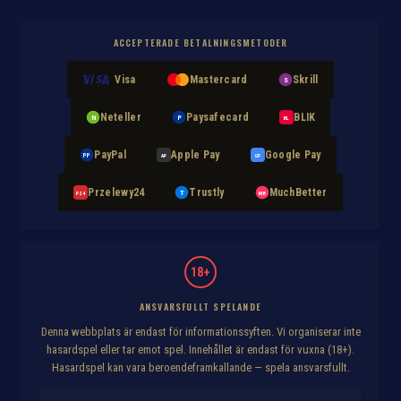
ACCEPTERADE BETALNINGSMETODER
Visa
Mastercard
Skrill
S
Neteller
Paysafecard
BLIK
N
P
BL
PayPal
Apple Pay
Google Pay
PP
AP
GP
Przelewy24
Trustly
MuchBetter
T
MB
P24
18+
ANSVARSFULLT SPELANDE
Denna webbplats är endast för informationssyften. Vi organiserar inte
hasardspel eller tar emot spel. Innehållet är endast för vuxna (18+).
Hasardspel kan vara beroendeframkallande — spela ansvarsfullt.