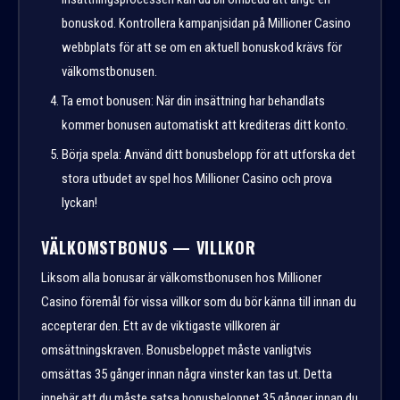
bonuskod. Kontrollera kampanjsidan på Millioner Casino
webbplats för att se om en aktuell bonuskod krävs för
välkomstbonusen.
Ta emot bonusen: När din insättning har behandlats
kommer bonusen automatiskt att krediteras ditt konto.
Börja spela: Använd ditt bonusbelopp för att utforska det
stora utbudet av spel hos Millioner Casino och prova
lyckan!
VÄLKOMSTBONUS — VILLKOR
Liksom alla bonusar är välkomstbonusen hos Millioner
Casino föremål för vissa villkor som du bör känna till innan du
accepterar den. Ett av de viktigaste villkoren är
omsättningskraven. Bonusbeloppet måste vanligtvis
omsättas 35 gånger innan några vinster kan tas ut. Detta
innebär att du måste satsa bonusbeloppet 35 gånger innan du