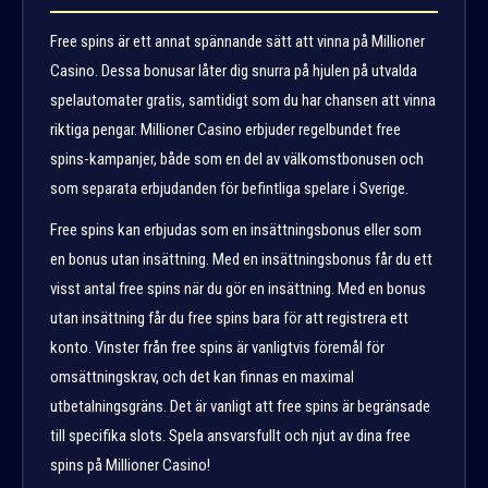
Free spins är ett annat spännande sätt att vinna på Millioner
Casino. Dessa bonusar låter dig snurra på hjulen på utvalda
spelautomater gratis, samtidigt som du har chansen att vinna
riktiga pengar. Millioner Casino erbjuder regelbundet free
spins-kampanjer, både som en del av välkomstbonusen och
som separata erbjudanden för befintliga spelare i Sverige.
Free spins kan erbjudas som en insättningsbonus eller som
en bonus utan insättning. Med en insättningsbonus får du ett
visst antal free spins när du gör en insättning. Med en bonus
utan insättning får du free spins bara för att registrera ett
konto. Vinster från free spins är vanligtvis föremål för
omsättningskrav, och det kan finnas en maximal
utbetalningsgräns. Det är vanligt att free spins är begränsade
till specifika slots. Spela ansvarsfullt och njut av dina free
spins på Millioner Casino!