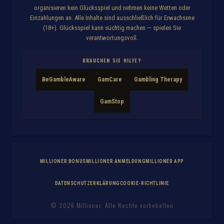
organisieren kein Glücksspiel und nehmen keine Wetten oder
Einzahlungen an. Alle Inhalte sind ausschließlich für Erwachsene
(18+). Glücksspiel kann süchtig machen — spielen Sie
verantwortungsvoll.
BRAUCHEN SIE HILFE?
BeGambleAware
GamCare
Gambling Therapy
GamStop
MILLIONER BONUS
MILLIONER ANMELDUNG
MILLIONER APP
DATENSCHUTZERKLÄRUNG
COOKIE-RICHTLINIE
© 2026 Millioner. Alle Rechte vorbehalten