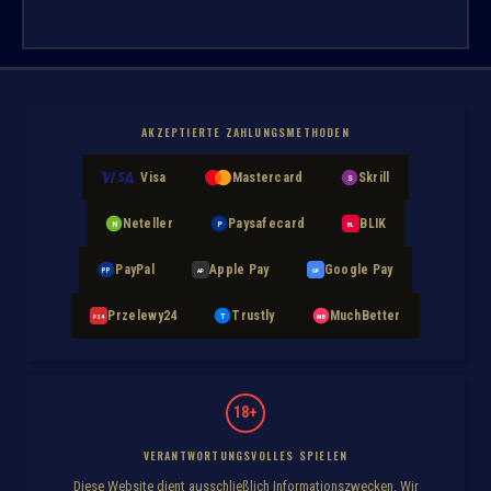
AKZEPTIERTE ZAHLUNGSMETHODEN
Visa
Mastercard
Skrill
S
Neteller
Paysafecard
BLIK
N
P
BL
PayPal
Apple Pay
Google Pay
PP
AP
GP
Przelewy24
Trustly
MuchBetter
T
MB
P24
18+
VERANTWORTUNGSVOLLES SPIELEN
Diese Website dient ausschließlich Informationszwecken. Wir