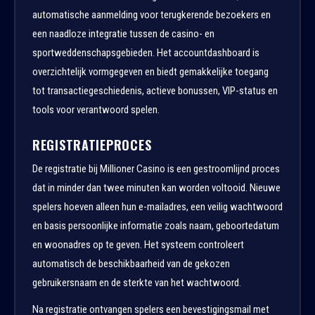
automatische aanmelding voor terugkerende bezoekers en
een naadloze integratie tussen de casino- en
sportweddenschapsgebieden. Het accountdashboard is
overzichtelijk vormgegeven en biedt gemakkelijke toegang
tot transactiegeschiedenis, actieve bonussen, VIP-status en
tools voor verantwoord spelen.
REGISTRATIEPROCES
De registratie bij Millioner Casino is een gestroomlijnd proces
dat in minder dan twee minuten kan worden voltooid. Nieuwe
spelers hoeven alleen hun e-mailadres, een veilig wachtwoord
en basis persoonlijke informatie zoals naam, geboortedatum
en woonadres op te geven. Het systeem controleert
automatisch de beschikbaarheid van de gekozen
gebruikersnaam en de sterkte van het wachtwoord.
Na registratie ontvangen spelers een bevestigingsmail met