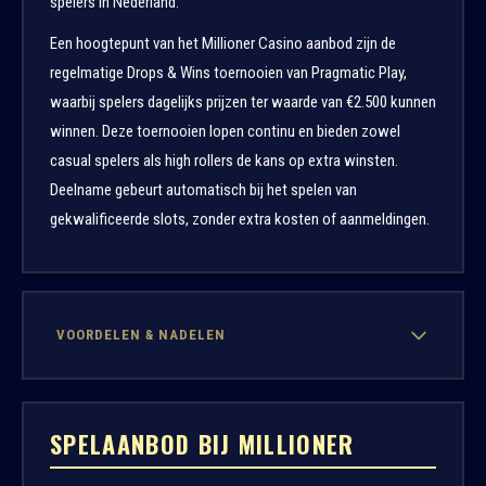
spelers in Nederland.
Een hoogtepunt van het Millioner Casino aanbod zijn de
regelmatige Drops & Wins toernooien van Pragmatic Play,
waarbij spelers dagelijks prijzen ter waarde van €2.500 kunnen
winnen. Deze toernooien lopen continu en bieden zowel
casual spelers als high rollers de kans op extra winsten.
Deelname gebeurt automatisch bij het spelen van
gekwalificeerde slots, zonder extra kosten of aanmeldingen.
VOORDELEN & NADELEN
VOORDELEN
Aantrekkelijke 100% welkomstbonus tot €500
SPELAANBOD BIJ MILLIONER
24/7 Duitstalige klantenservice beschikbaar