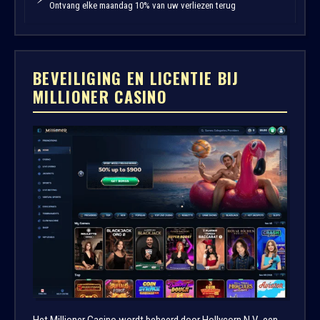
Ontvang elke maandag 10% van uw verliezen terug
BEVEILIGING EN LICENTIE BIJ
MILLIONER CASINO