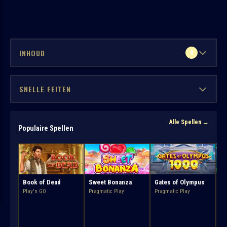
INHOUD
8
SNELLE FEITEN
Alle Spellen →
Populaire Spellen
Book of Dead
Sweet Bonanza
Gates of Olympus
Bi
Play'n GO
Pragmatic Play
Pragmatic Play
Pr