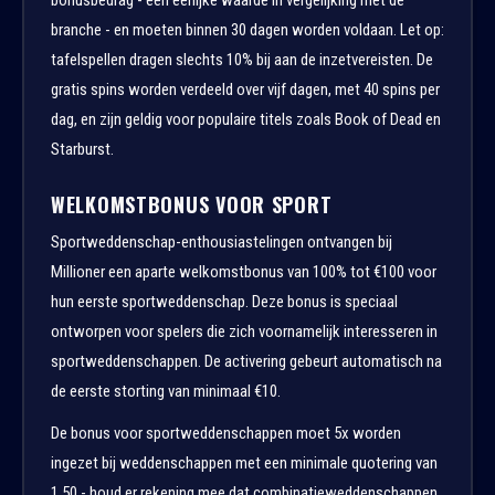
bonusbedrag - een eerlijke waarde in vergelijking met de
branche - en moeten binnen 30 dagen worden voldaan. Let op:
tafelspellen dragen slechts 10% bij aan de inzetvereisten. De
gratis spins worden verdeeld over vijf dagen, met 40 spins per
dag, en zijn geldig voor populaire titels zoals Book of Dead en
Starburst.
WELKOMSTBONUS VOOR SPORT
Sportweddenschap-enthousiastelingen ontvangen bij
Millioner een aparte welkomstbonus van 100% tot €100 voor
hun eerste sportweddenschap. Deze bonus is speciaal
ontworpen voor spelers die zich voornamelijk interesseren in
sportweddenschappen. De activering gebeurt automatisch na
de eerste storting van minimaal €10.
De bonus voor sportweddenschappen moet 5x worden
ingezet bij weddenschappen met een minimale quotering van
1,50 - houd er rekening mee dat combinatieweddenschappen