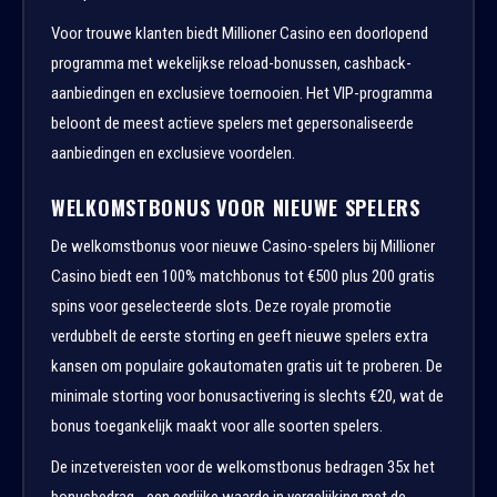
Voor trouwe klanten biedt Millioner Casino een doorlopend
programma met wekelijkse reload-bonussen, cashback-
aanbiedingen en exclusieve toernooien. Het VIP-programma
beloont de meest actieve spelers met gepersonaliseerde
aanbiedingen en exclusieve voordelen.
WELKOMSTBONUS VOOR NIEUWE SPELERS
De welkomstbonus voor nieuwe Casino-spelers bij Millioner
Casino biedt een 100% matchbonus tot €500 plus 200 gratis
spins voor geselecteerde slots. Deze royale promotie
verdubbelt de eerste storting en geeft nieuwe spelers extra
kansen om populaire gokautomaten gratis uit te proberen. De
minimale storting voor bonusactivering is slechts €20, wat de
bonus toegankelijk maakt voor alle soorten spelers.
De inzetvereisten voor de welkomstbonus bedragen 35x het