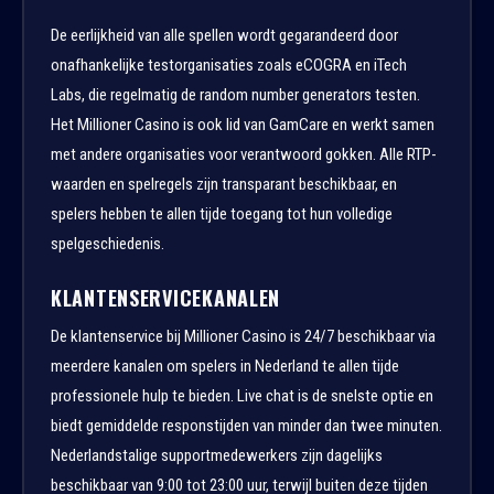
De eerlijkheid van alle spellen wordt gegarandeerd door
onafhankelijke testorganisaties zoals eCOGRA en iTech
Labs, die regelmatig de random number generators testen.
Het Millioner Casino is ook lid van GamCare en werkt samen
met andere organisaties voor verantwoord gokken. Alle RTP-
waarden en spelregels zijn transparant beschikbaar, en
spelers hebben te allen tijde toegang tot hun volledige
spelgeschiedenis.
KLANTENSERVICEKANALEN
De klantenservice bij Millioner Casino is 24/7 beschikbaar via
meerdere kanalen om spelers in Nederland te allen tijde
professionele hulp te bieden. Live chat is de snelste optie en
biedt gemiddelde responstijden van minder dan twee minuten.
Nederlandstalige supportmedewerkers zijn dagelijks
beschikbaar van 9:00 tot 23:00 uur, terwijl buiten deze tijden