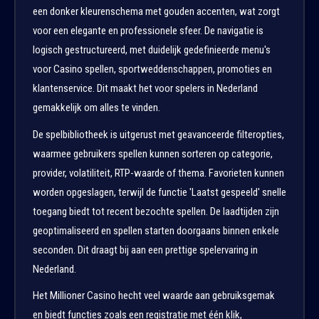
een donker kleurenschema met gouden accenten, wat zorgt
voor een elegante en professionele sfeer. De navigatie is
logisch gestructureerd, met duidelijk gedefinieerde menu's
voor Casino spellen, sportweddenschappen, promoties en
klantenservice. Dit maakt het voor spelers in Nederland
gemakkelijk om alles te vinden.
De spelbibliotheek is uitgerust met geavanceerde filteropties,
waarmee gebruikers spellen kunnen sorteren op categorie,
provider, volatiliteit, RTP-waarde of thema. Favorieten kunnen
worden opgeslagen, terwijl de functie 'Laatst gespeeld' snelle
toegang biedt tot recent bezochte spellen. De laadtijden zijn
geoptimaliseerd en spellen starten doorgaans binnen enkele
seconden. Dit draagt bij aan een prettige spelervaring in
Nederland.
Het Millioner Casino hecht veel waarde aan gebruiksgemak
en biedt functies zoals een registratie met één klik,