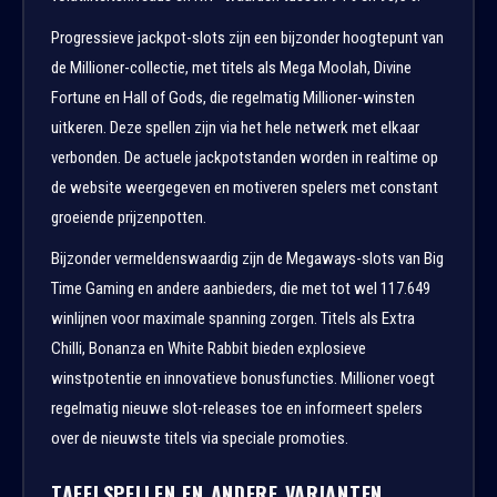
Progressieve jackpot-slots zijn een bijzonder hoogtepunt van
de Millioner-collectie, met titels als Mega Moolah, Divine
Fortune en Hall of Gods, die regelmatig Millioner-winsten
uitkeren. Deze spellen zijn via het hele netwerk met elkaar
verbonden. De actuele jackpotstanden worden in realtime op
de website weergegeven en motiveren spelers met constant
groeiende prijzenpotten.
Bijzonder vermeldenswaardig zijn de Megaways-slots van Big
Time Gaming en andere aanbieders, die met tot wel 117.649
winlijnen voor maximale spanning zorgen. Titels als Extra
Chilli, Bonanza en White Rabbit bieden explosieve
winstpotentie en innovatieve bonusfuncties. Millioner voegt
regelmatig nieuwe slot-releases toe en informeert spelers
over de nieuwste titels via speciale promoties.
TAFELSPELLEN EN ANDERE VARIANTEN