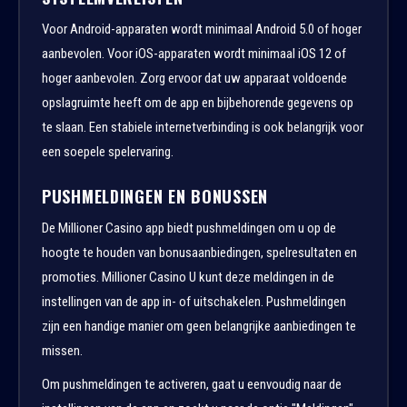
Voor Android-apparaten wordt minimaal Android 5.0 of hoger
aanbevolen. Voor iOS-apparaten wordt minimaal iOS 12 of
hoger aanbevolen. Zorg ervoor dat uw apparaat voldoende
opslagruimte heeft om de app en bijbehorende gegevens op
te slaan. Een stabiele internetverbinding is ook belangrijk voor
een soepele spelervaring.
PUSHMELDINGEN EN BONUSSEN
De Millioner Casino app biedt pushmeldingen om u op de
hoogte te houden van bonusaanbiedingen, spelresultaten en
promoties. Millioner Casino U kunt deze meldingen in de
instellingen van de app in- of uitschakelen. Pushmeldingen
zijn een handige manier om geen belangrijke aanbiedingen te
missen.
Om pushmeldingen te activeren, gaat u eenvoudig naar de