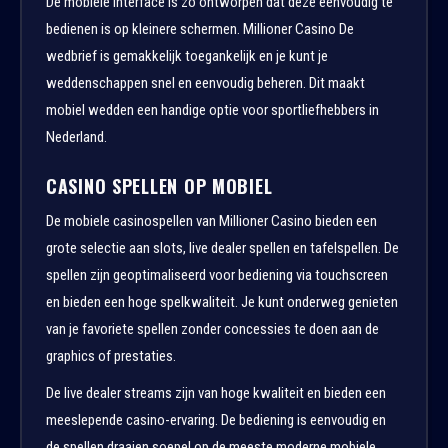
De mobiele interface is zo ontworpen dat deze eenvoudig te
bedienen is op kleinere schermen. Millioner Casino De
wedbrief is gemakkelijk toegankelijk en je kunt je
weddenschappen snel en eenvoudig beheren. Dit maakt
mobiel wedden een handige optie voor sportliefhebbers in
Nederland.
CASINO SPELLEN OP MOBIEL
De mobiele casinospellen van Millioner Casino bieden een
grote selectie aan slots, live dealer spellen en tafelspellen. De
spellen zijn geoptimaliseerd voor bediening via touchscreen
en bieden een hoge spelkwaliteit. Je kunt onderweg genieten
van je favoriete spellen zonder concessies te doen aan de
graphics of prestaties.
De live dealer streams zijn van hoge kwaliteit en bieden een
meeslepende casino-ervaring. De bediening is eenvoudig en
de spellen draaien soepel op de meeste moderne mobiele