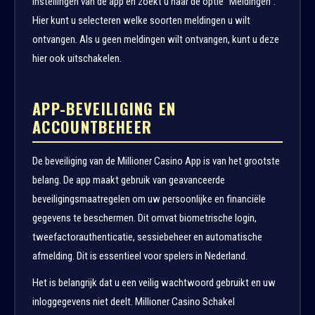
instellingen van de app en zoekt u naar de optie "Meldingen".
Hier kunt u selecteren welke soorten meldingen u wilt
ontvangen. Als u geen meldingen wilt ontvangen, kunt u deze
hier ook uitschakelen.
APP-BEVEILIGING EN
ACCOUNTBEHEER
De beveiliging van de Millioner Casino App is van het grootste
belang. De app maakt gebruik van geavanceerde
beveiligingsmaatregelen om uw persoonlijke en financiële
gegevens te beschermen. Dit omvat biometrische login,
tweefactorauthenticatie, sessiebeheer en automatische
afmelding. Dit is essentieel voor spelers in Nederland.
Het is belangrijk dat u een veilig wachtwoord gebruikt en uw
inloggegevens niet deelt. Millioner Casino Schakel