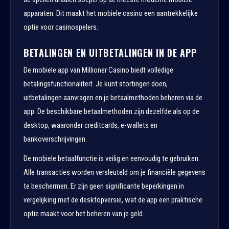
apparaten. Dit maakt het mobiele casino een aantrekkelijke
optie voor casinospelers.
BETALINGEN EN UITBETALINGEN IN DE APP
De mobiele app van Millioner Casino biedt volledige
betalingsfunctionaliteit. Je kunt stortingen doen,
uitbetalingen aanvragen en je betaalmethoden beheren via de
app. De beschikbare betaalmethoden zijn dezelfde als op de
desktop, waaronder creditcards, e-wallets en
bankoverschrijvingen.
De mobiele betaalfunctie is veilig en eenvoudig te gebruiken.
Alle transacties worden versleuteld om je financiële gegevens
te beschermen. Er zijn geen significante beperkingen in
vergelijking met de desktopversie, wat de app een praktische
optie maakt voor het beheren van je geld.