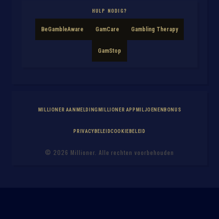
HULP NODIG?
BeGambleAware
GamCare
Gambling Therapy
GamStop
MILLIONER AANMELDING
MILLIONER APP
MILJOENENBONUS
PRIVACYBELEID
COOKIEBELEID
© 2026 Millioner. Alle rechten voorbehouden