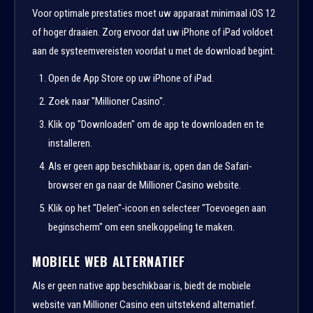
Voor optimale prestaties moet uw apparaat minimaal iOS 12
of hoger draaien. Zorg ervoor dat uw iPhone of iPad voldoet
aan de systeemvereisten voordat u met de download begint.
Open de App Store op uw iPhone of iPad.
Zoek naar "Millioner Casino".
Klik op "Downloaden" om de app te downloaden en te
installeren.
Als er geen app beschikbaar is, open dan de Safari-
browser en ga naar de Millioner Casino website.
Klik op het "Delen"-icoon en selecteer "Toevoegen aan
beginscherm" om een snelkoppeling te maken.
MOBIELE WEB ALTERNATIEF
Als er geen native app beschikbaar is, biedt de mobiele
website van Millioner Casino een uitstekend alternatief.